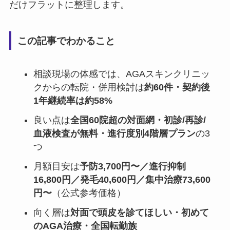
だけフラットに整理します。
この記事でわかること
相談現場の体感では、AGAスキンクリニッ
クからの転院・併用検討は
約60件・契約後
1年継続率は約58%
良い点は
全国60院超の対面網・初診/再診/
血液検査が無料・進行度別4階層プラン
の3
つ
月額目安は
予防3,700円〜／進行抑制
16,800円／発毛40,600円／集中治療73,600
円〜
（公式参考価格）
向く層は
対面で頭皮を診てほしい・初めて
のAGA治療・全国転勤族