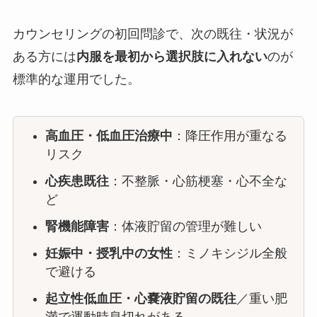
カウンセリングの初回問診で、次の既往・状況が
ある方には
内服を最初から選択肢に入れない
のが
標準的な運用でした。
高血圧・低血圧治療中
：降圧作用が重なる
リスク
心疾患既往
：不整脈・心筋梗塞・心不全な
ど
腎機能障害
：体液貯留の管理が難しい
妊娠中・授乳中の女性
：ミノキシジル全般
で避ける
起立性低血圧・心嚢液貯留の既往
／重い肥
満で運動時息切れがある