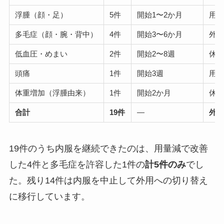
浮腫（顔・足）
5件
開始1〜2か月
用量
多毛症（顔・腕・背中）
4件
開始3〜6か月
外用
低血圧・めまい
2件
開始2〜8週
休薬
頭痛
1件
開始3週
用量
体重増加（浮腫由来）
1件
開始2か月
休薬
合計
19件
—
外
19件のうち内服を継続できたのは、用量減で改善
した4件と多毛症を許容した1件の
計5件のみ
でし
た。残り14件は内服を中止して外用への切り替え
に移行しています。