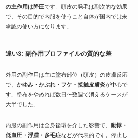
の主作用は降圧
です。頭皮の発毛は副次的な効果
で、その目的で内服を使うこと自体が国内では未
承認の使い方になります。
違い3: 副作用プロファイルの質的な差
外用の副作用は主に塗布部位（頭皮）の皮膚反応
で、
かゆみ・かぶれ・フケ・接触皮膚炎
が中心で
す。塗布をやめれば数日〜数週で消えるケースが
大半でした。
内服の副作用は全身循環を介した影響で、
動悸・
低血圧・浮腫・多毛症
などが代表的です。停止し