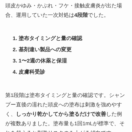
頭皮かゆみ・かぶれ・フケ・接触皮膚炎が出た場
合、運用していた一次対処は
4段階
でした。
塗布タイミングと量の確認
基剤違い製品への変更
1〜2週の休薬と保湿
皮膚科受診
第1段階は塗布タイミングと量の確認です。シャン
プー直後の濡れた頭皮への塗布は刺激を強めやす
く、
しっかり乾かしてから塗るだけで改善
した例
が複数ありました。塗布量も1回1mLが標準で、そ