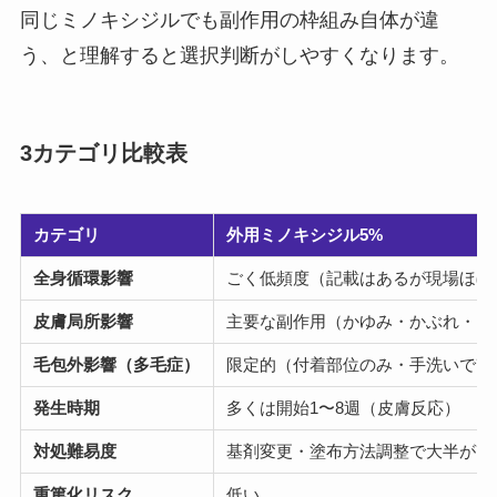
同じミノキシジルでも副作用の枠組み自体が違
う、と理解すると選択判断がしやすくなります。
3カテゴリ比較表
カテゴリ
外用ミノキシジル5%
全身循環影響
ごく低頻度（記載はあるが現場ほぼ
皮膚局所影響
主要な副作用（かゆみ・かぶれ・フ
毛包外影響（多毛症）
限定的（付着部位のみ・手洗いで改
発生時期
多くは開始1〜8週（皮膚反応）
対処難易度
基剤変更・塗布方法調整で大半が改
重篤化リスク
低い