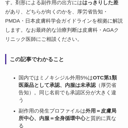
す。剤形による副作用の出方には
はっきりした差
があり、どちらが向くのかを、厚労省告知・
PMDA・日本皮膚科学会ガイドラインを根拠に解説
します。なお最終的な治療判断は皮膚科・AGAク
リニック医師にご相談ください。
この記事でわかること
国内ではミノキシジル外用5%は
OTC第1類
医薬品として承認、内服は未承認
（厚労省
告知）。同じ名前でも承認区分が大きく違
う
副作用の発生プロファイルは
外用＝皮膚局
所中心、内服＝全身循環中心
と質的に異な
る