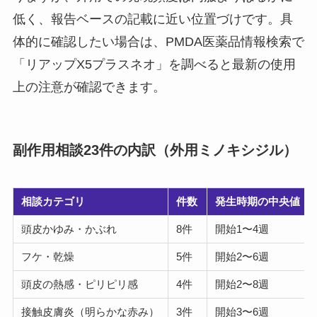
低く、報告ベースの記載に近い位置づけです。具
体的に確認したい場合は、PMDA医薬品情報検索で
「リアップX5プラスネオ」を調べると最新の使用
上の注意が確認できます。
副作用相談23件の内訳（外用ミノキシジル）
相談カテゴリ
件数
発生時期の中央値
頭皮かゆみ・かぶれ
8件
開始1〜4週
フケ・乾燥
5件
開始2〜6週
頭皮の熱感・ピリピリ感
4件
開始2〜8週
接触皮膚炎（明らかな赤み）
3件
開始3〜6週