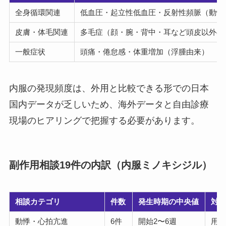
全身循環関連
低血圧・起立性低血圧・反射性頻脈（動悸
皮膚・体毛関連
多毛症（顔・腕・背中・耳など頭皮以外の
一般症状
頭痛・倦怠感・体重増加（浮腫由来）
内服の発現頻度は、外用と比較できる形での日本
国内データが乏しいため、海外データと自由診療
現場のヒアリングで把握する必要があります。
副作用相談19件の内訳（内服ミノキシジル）
相談カテゴリ
件数
発生時期の中央値
対
動悸・心拍亢進
6件
開始2〜6週
用量