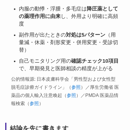
内服の動悸・浮腫・多毛症は
降圧薬として
の薬理作用に由来
し、外用より明確に高頻
度
副作用が出たときの
対処は5パターン
（用
量減・休薬・剤形変更・併用変更・受診切
替）
自己モニタリング用の
確認チェック10項目
で、早期発見と医師相談の精度が上がる
公的情報源: 日本皮膚科学会「男性型および女性型
脱毛症診療ガイドライン」（
参照
）／厚生労働省 医
薬品の個人輸入注意喚起（
参照
）／PMDA 医薬品情
報検索（
参照
）
結論を先に書きます