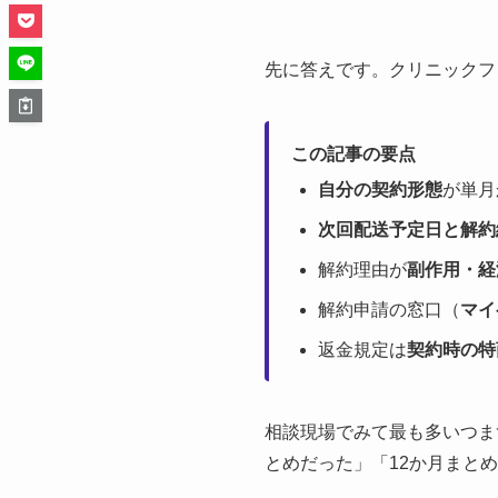
先に答えです。クリニックフ
この記事の要点
自分の契約形態
が単月
次回配送予定日と解約
解約理由が
副作用・経
解約申請の窓口（
マイ
返金規定は
契約時の特
相談現場でみて最も多いつま
とめだった」「12か月まと