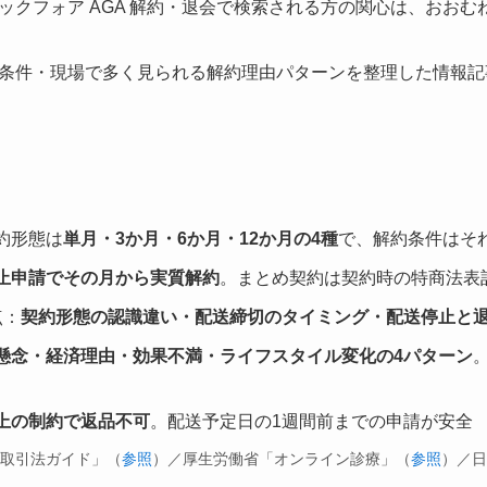
ックフォア AGA 解約・退会で検索される方の関心は、おおむ
条件・現場で多く見られる解約理由パターンを整理した情報記
約形態は
単月・3か月・6か月・12か月の4種
で、解約条件はそ
止申請でその月から実質解約
。まとめ契約は契約時の特商法表
点：
契約形態の認識違い・配送締切のタイミング・配送停止と
懸念・経済理由・効果不満・ライフスタイル変化の4パターン
上の制約で返品不可
。配送予定日の1週間前までの申請が安全
商取引法ガイド」（
参照
）／厚生労働省「オンライン診療」（
参照
）／日