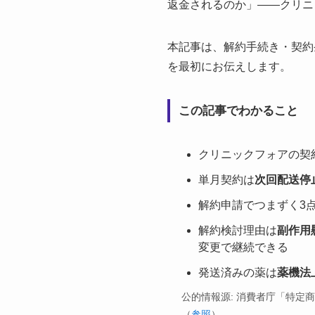
返金されるのか」――クリニ
本記事は、解約手続き・契約
を最初にお伝えします。
この記事でわかること
クリニックフォアの契
単月契約は
次回配送停
解約申請でつまずく3
解約検討理由は
副作用
変更で継続できる
発送済みの薬は
薬機法
公的情報源: 消費者庁「特定
（
参照
）